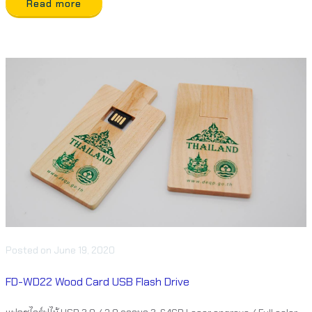
Read more
Posted
on
June 19, 2020
FD-WD22 Wood Card USB Flash Drive