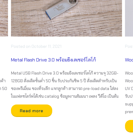
Posted
on
October 11, 2021
Pos
Metal Flash Drive 3.0 พร้อมยิงเลเซอร์โลโก้
Woo
Metal USB Flash Drive 3.0 พร้อมยิงเลเซอร์โลโก้ ความจุ 32GB-
Wood
กค้า
128GB สั่งผลิตขั้นต่ำ 50 ชิ้น รับประกันชิพ 5 ปี สั่งผลิตสำหรับเป้น
Wood
่ำ 50
ของพรีเมี่ยม ของที่ระลึก แจกลูกค้า สามารถ pre-load data ใส่ลง
UV D
ในแฟลชไดร์ฟได้เช่น catalog ข้อมูลงานสัมมนา เพลง วีดิโอ เป็นต้น
รับป
supp
Read more
pre