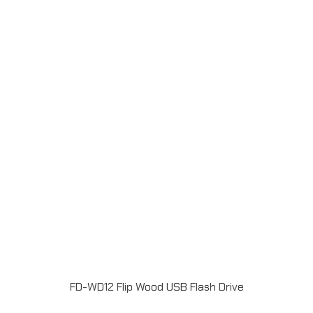
engrave / Full color print logoระยะเวลาผลิต 7-20วันรับ
ประกัน 5 ปีLINE ChatID : @grandpremiumSeller
supportTel : 082 700 7432-3Send E-mailinfo@grand-
premium.comผลงานการผลิต แฟลชไดร์ฟ
FD-WD12 Flip Wood USB Flash Drive