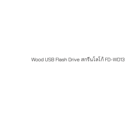
Wood USB Flash Drive สกรีนโลโก้ FD-WD13
Wood USB Flash Drive FD-WD13ผลงานผลิต แฟลชไดร์ฟ
ไม้ Wood USB Flash Drive พร้อมพิมพ์โลโก้ไม่จำกัดสี ด้วย
เครื่องพิมพ์ UV Digital Printing สั่งผลิตขั้นต่ำ 50 ชิ้น ระยะ
เวลาผลิต 7-20 วัน รับประกันชิพ 5 ปี LINE ChatID :
@grandpremiumSeller supportTel : 082 700 7432-
3Send E-mailinfo@grand-premium.comผลงานการผลิต
แฟลชไดร์ฟบางส่วน