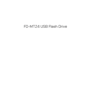
FD-MT24 USB Flash Drive
Metal USB Flash Drive FD-MT24 แฟลชไดร์ฟ พร้อมยิง
เลเซอร์โลโก้ USB 2.0 ความจุ 16 GB รับประกัน 5 ปี