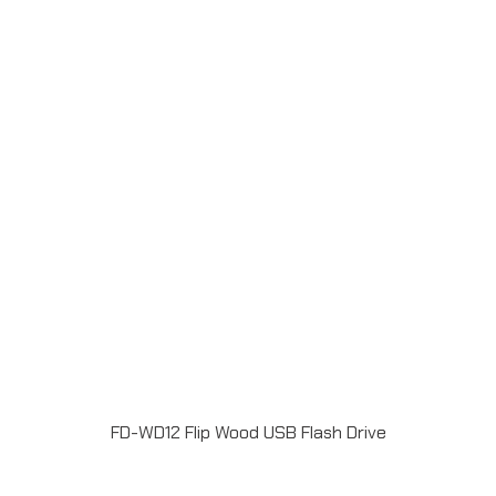
ประกัน 5 ปีLINE ChatID : @grandpremiumSeller
supportTel : 082 700 7432-3Send E-mailinfo@grand-
premium.comผลงานการผลิต แฟลชไดร์ฟ
FD-WD12 Flip Wood USB Flash Drive
แฟลชไดร์ฟไม้ USB 2.0 / 3.0 ความจุ 2-64GB Laser