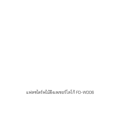
3Send E-mailinfo@grand-premium.comผลงานการผลิต
แฟลชไดร์ฟ
แฟลชไดร์ฟไม้ยิงเลเซอร์โลโก้ FD-WD06
Material : WoodenUSB 2.0 / 3.0 ความจุ 2-64GB Laser
engraveระยะเวลาผลิต 7-20วันรับประกัน 5 ปีLINE ChatID :