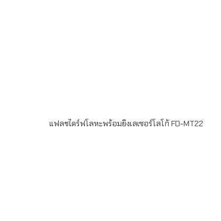
แฟลชไดร์ฟโลหะพร้อมยิงเลเซอร์โลโก้ FD-MT22
Material : Metal USB 2.0 ความจุ 2-64GB Laser
engrave ระยะเวลาผลิต 7-20วัน รับประกัน 5 ปีLINE ChatID
: @grandpremiumSeller supportTel : 082 700 7432-
3Send E-mailinfo@grand-premium.comผลงานการผลิต
แฟลชไดร์ฟ