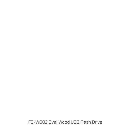
แฟลชไดร์ฟไม้ USB 2.0 / 3.0 ความจุ 2-64GB Laser
engrave / Full color print logoระยะเวลาผลิต 7-20วันรับ
ประกัน 5 ปีLINE ChatID : @grandpremiumSeller
supportTel : 082 700 7432-3Send E-mailinfo@grand-
premium.comผลงานการผลิต แฟลชไดร์ฟ
FD-WD02 Oval Wood USB Flash Drive