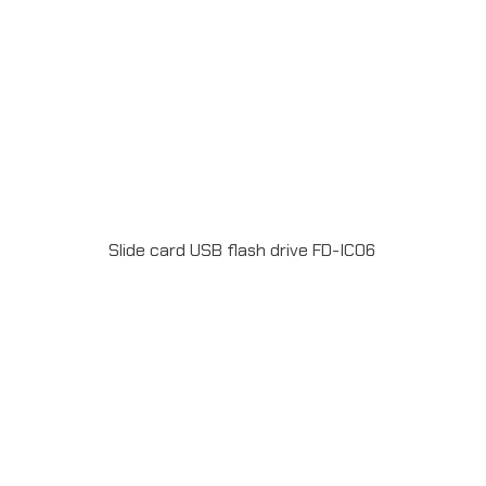
Slide card USB flash drive FD-IC06
Material : Plastic USB 2.0 ความจุ 2-64GB Full color
print 2 side ระยะเวลาผลิต 15-20วัน รับประกัน 5 ปีLINE
ChatID : @grandpremiumSeller supportTel : 082 700
7432-3Send E-mailinfo@grand-premium.comผล
งานการผลิต แฟลชไดร์ฟ