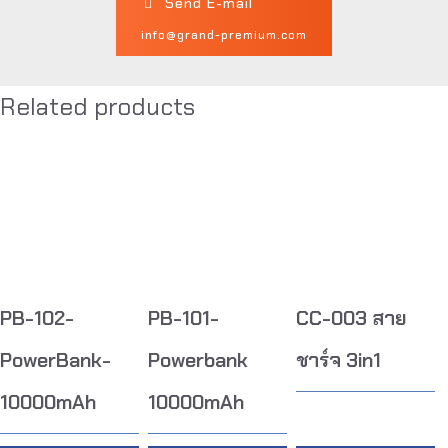
Send E-mail
info@grand-premium.com
Related products
PB-102-
PB-101-
CC-003 สาย
PowerBank-
Powerbank
ชาร์จ 3in1
10000mAh
10000mAh