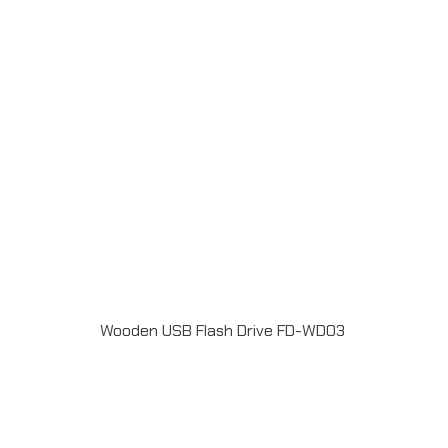
แฟลชไดร์ฟ
Wooden USB Flash Drive FD-WD03
Material : WoodUSB 2.0 / 3.0 ความจุ 2-64GB Laser
engraveระยะเวลาผลิต 7-20วันรับประกัน 5 ปีLINE ChatID :
@grandpremiumSeller supportTel : 082 700 7432-