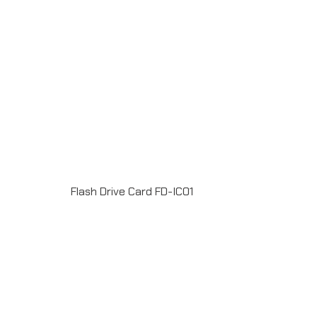
Flash Drive Card FD-IC01
Material : PlasticUSB 2.0 / 3.0 ความจุ 2-64GB Full
color print 2 sideระยะเวลาผลิต 7-20วันรับประกัน 5
ปีLINE ChatID : @grandpremiumSeller supportTel : 082
700 7432-3Send E-mailinfo@grand-premium.comผล
งานการผลิต แฟลชไดร์ฟ