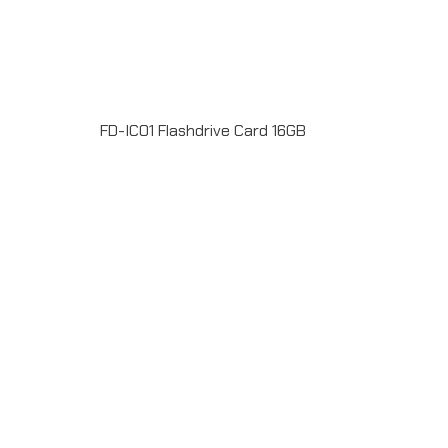
FD-IC01 Flashdrive Card 16GB
FD-IC01 Flashdrive Card 16GB พร้อมพิมพ์ลายไม่จำกัด
สีหน้า-หลัง มีบริการลงข้อมูล สั่งผลิตขั้นต่ำ 50 ชิ้น รับประกัน
ชิพ 5ปี ระยะเวลาผลิต 7-20วัน