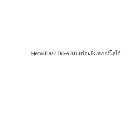
Metal Flash Drive 3.0 พร้อมยิงเลเซอร์โลโก้
Metal USB Flash Drive 3.0 พร้อมยิงเลเซอร์โลโก้ ความจุ
32GB-128GB สั่งผลิตขั้นต่ำ 50 ชิ้น รับประกันชิพ 5 ปี สั่งผลิต
สำหรับเป้น ของพรีเมี่ยม ของที่ระลึก แจกลูกค้า สามารถ pre-
load data ใส่ลงในแฟลชไดร์ฟได้เช่น catalog ข้อมูลงาน
สัมมนา เพลง วีดิโอ เป็นต้น