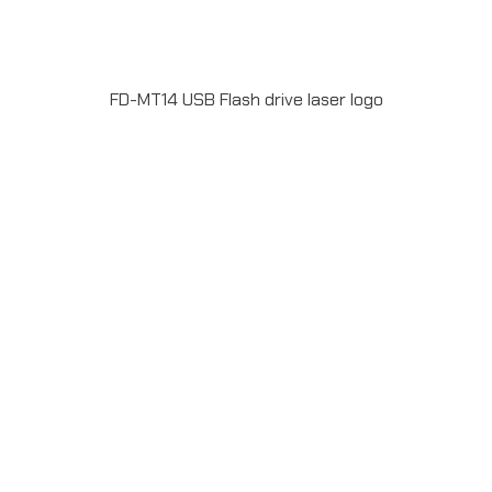
FD-MT14 USB Flash drive laser logo
Flash Drive โลหะ แบบ คลิบหนีบ USB2.0 ความจุ16 GB
พร้อมยิงเลเซอร์โลโก้ 1 ตำแหน่ง สั่งผลิตสำหรับเป็น ของพรีเมี่
ยม ของที่ระลึก