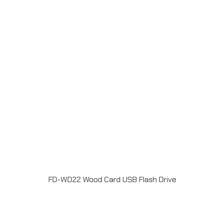
@grandpremiumSeller supportTel : 082 700 7432-
3Send E-mailinfo@grand-premium.comผลงานการผลิต
แฟลชไดร์ฟ
FD-WD22 Wood Card USB Flash Drive
แฟลชไดร์ฟไม้ USB 2.0 / 3.0 ความจุ 2-64GB Laser
engrave / Full color print logoระยะเวลาผลิต 7-20วันรับ