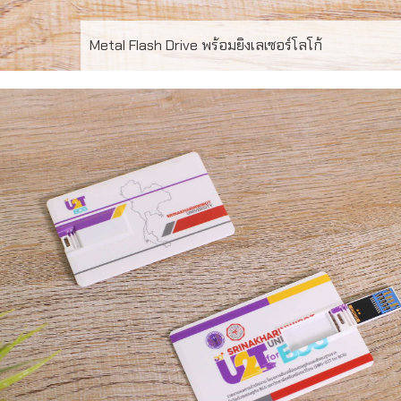
Metal Flash Drive พร้อมยิงเลเซอร์โลโก้
FD-MT29 Metal USB Flash Drive พร้อมยิงเลเซอร์โลโก้
ความจุ 16-32GB สั่งผลิตขั้นต่ำ 50 ชิ้น รับประกันชิพ 5 ปี สั่ง
ผลิตสำหรับเป็น ของพรีเมี่ยม ของที่ระลึก แจกลูกค้า สามารถ
pre-load data ใส่ลงในแฟลชไดร์ฟได้เช่น catalog ข้อมูลงาน
สัมมนา เพลง วีดิโอ เป็นต้น