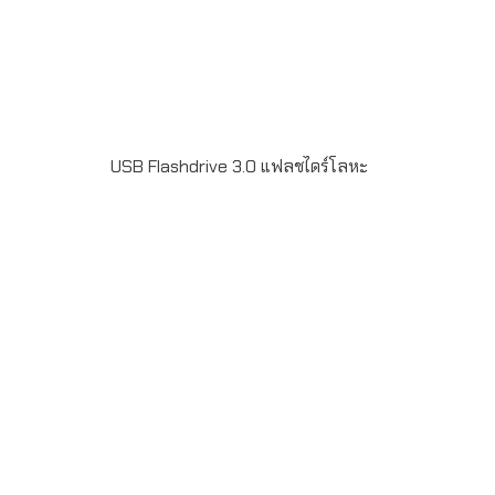
USB Flashdrive 3.0 แฟลชไดร์โลหะ
Metal USB Flash Drive รุ่น FD-MT24S เป็น USB 3.0 มี
ขนาด 32GB-128GB ฟรียิงเลเซอร์โลโก้ สำหรับเป็นของที่
ระลึก แจกลูกค้า ของที่ระลึกงานสัมมนา ใส่ข้อมูล pre load
data ได้ สั่งผลิตขั้นต่ำ 50 ชิ้น รับประกันชิพ 5ปี