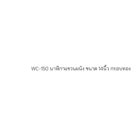
WC-150 นาฬิกาแขวนผนัง ขนาด 14นิ้ว กรอบทอง
WC-150 นาฬิกาแขวนผนัง ขนาด 14นิ้ว กรอบทอง หน้าปัด
Offset 4สี สั่งผลิตขั้นต่ำ 100 เรือน ระยะเวลาผลิต 20-30วัน