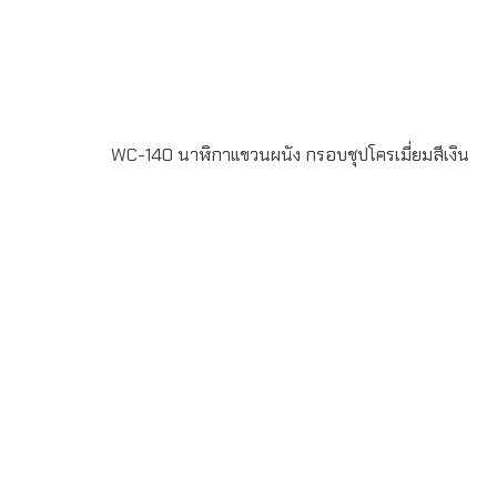
WC-140 นาฬิกาแขวนผนัง กรอบชุปโครเมี่ยมสีเงิน
WC-140 นาฬิกาแขวนผนัง กรอบชุปโครเมี่ยมสีเงิน หน้าปัด
Silk screen 2สี สั่งผลิตขั้นต่ำ 100ใบ ระยะเวลาผลิต 20-30
วัน