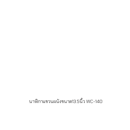
การผลิต 15-20 วัน – ส่งฟรี กรุงเทพฯ และปริมลฑลLINE
ChatID : @grandpremiumSeller supportTel : 082 700
7432-3Send E-mailinfo@grand-premium.com
นาฬิกาแขวนผนังขนาด13.5นิ้ว WC-140
รายละเอียดสินค้า – นาฬิกาแขวนผนัง ขนาด 13.5 นิ้ว – บาน
กระจก – กรอบสีเงิน – หน้าปัดพิมพ์ offset 4สี – บรรจุกล่อง