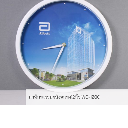
การผลิต 15-20 วัน – ส่งฟรี กรุงเทพฯ และปริมลฑลLINE
ChatID : @grandpremiumSeller supportTel : 082 700
7432-3Send E-mailinfo@grand-premium.comผล
งานการผลิตนาฬิกาบางส่วน
นาฬิกาแขวนผนังขนาด12นิ้ว WC-120C
รายละเอียดสินค้า – นาฬิกาแขวนผนัง ขนาด 12 นิ้ว – บาน
กระจก – กรอบสีขาว – หน้าปัด พิมพ์ Offset 4สี – บรรจุ
กล่องลูกฟูก 1:1 – ขั้นต่ำในการผลิต 100 เรือน – ระยะเวลาใน