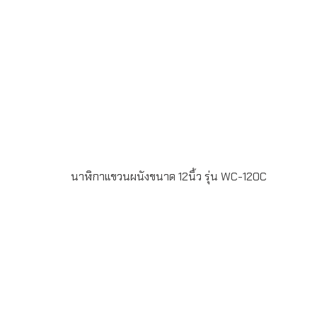
นาฬิกาแขวนผนังขนาด 12นิ้ว รุ่น WC-120C
นาฬิกาแขวนผนังขนาด 12นิ้ว รุ่น WC-120C พร้อมพิมพหน้า
ปัด สำหรับทำเป็นของพรีเมี่ยม ของแจกลูกค้า ของขวัญปีใหม่