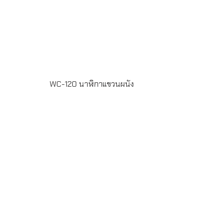
WC-120 นาฬิกาแขวนผนัง
WC-120 นาฬิกาแขวนผนัง กรอบชุปโครเมี่ยมสีทอง หน้าปัด
พิมพ์ offset 4สี สั่งผลิตขั้นต่ำ 100ใบ ระยะเวลาผลิต 20-30
วัน