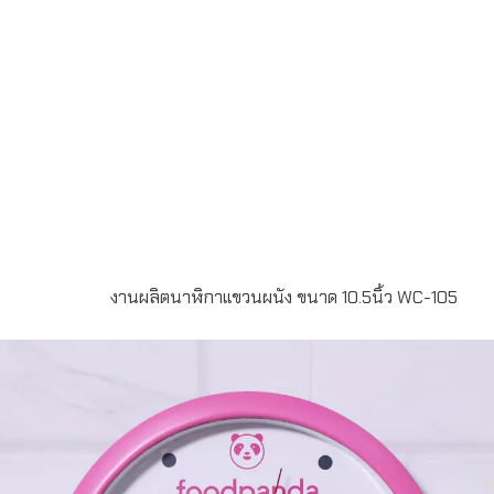
นาฬิกาบางส่วน
งานผลิตนาฬิกาแขวนผนัง ขนาด 10.5นิ้ว WC-105
รายละเอียดสินค้า- นาฬิกาแขวนผนัง ขนาด 10.5 นิ้ว- บาน
กระจก- เปลี่ยนสีกรอบตามต้องการได้- พร้อมออกแบบและ
พิมพ์หน้าปัด- บรรจุกล่องลูกฟูก 1:1- ขั้นต่ำในการผลิต 100
เรือน- ระยะเวลาในการผลิต 15-20 วันLINE ChatID :
@grandpremiumSeller supportTel : 082 700 7432-