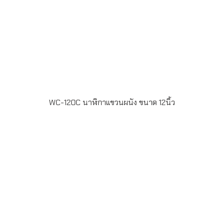
WC-120C นาฬิกาแขวนผนัง ขนาด 12นิ้ว
WC-120C นาฬิกาแขวนผนัง ขนาด 12นิ้ว กรอบทอง หน้าปัด
พิมพ์ offet 4สี สั่งผลิตขั้นต่ำ 100 เรือน ระยะเวลาผลิต 20-30
วัน