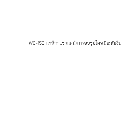
WC-150 นาฬิกาแขวนผนัง กรอบชุปโครเมี่ยมสีเงิน
WC-150 นาฬิกาแขวนผนัง กรอบชุปโครเมี่ยมสีเงิน หน้าปัด
พิมพ์ offset 4สี สั่งผลิตขั้นต่ำ 100ใบ ระยะเวลาผลิต 20-30
วัน