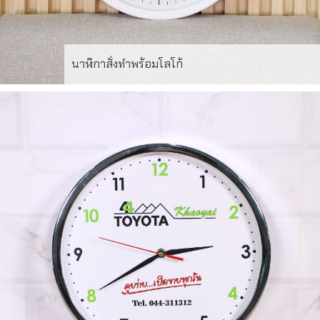
นาฬิกาสั่งทำพร้อมโลโก้
นาฬิกาแขวนรุ่น WC-120C ขนาด 12นิ้ว พร้อมพิมพ์หน้าปัด
ตามแบบ – รับผลิตนาฬิกาพร้อมสกรีนโลโก้ ออกแบบเฉพาะ
สำหรับหน่วยงาน องค์กร หรือของขวัญพิเศษ