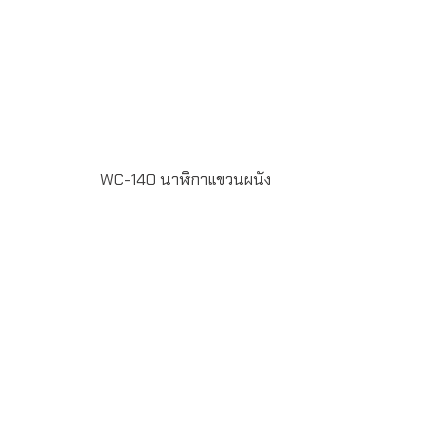
WC-140 นาฬิกาแขวนผนัง
WC-140 นาฬิกาแขวนขนาด 13นิ้ว กรอบชุบโครเมี่ยมสีเงิน สั่ง
ผลิตขั้นต่ำ 100 เรือน ระยะเวลาผลิต 20-30วัน