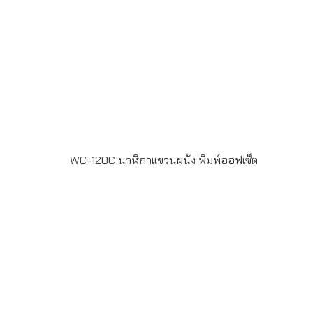
WC-120C นาฬิกาแขวนผนัง พิมพ์ออฟเซ็ต
WC-120C นาฬิกาแขวนผนัง ขนาด 12นิ้ว กรอบสีขาว Silk
Screen หน้าปัด Offset 4สี สั่งผลิตขั้นต่ำ 100 เรือน ระยะ
เวลาผลิต 20-30วัน