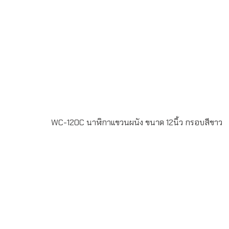
WC-120C นาฬิกาแขวนผนัง ขนาด 12นิ้ว กรอบสีขาว
WC-120C นาฬิกาแขวนผนัง ขนาด 12นิ้ว กรอบสีขาว Silk
Screen หน้าปัด 2 สี สั่งผลิตขั้นต่ำ 100 เรือน ระยะเวลาผลิต
20-30วัน