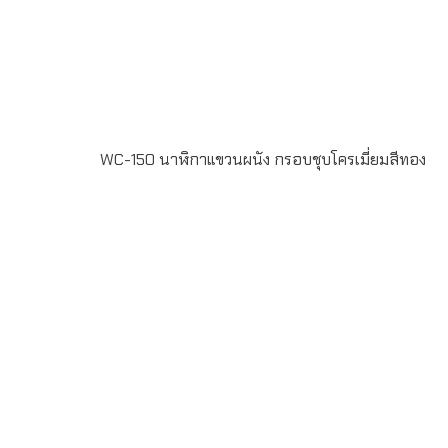
WC-150 นาฬิกาแขวนผนัง กรอบชุบโครเมี่ยมสีทอง
WC-150 นาฬิกาแขวนผนัง กรอบชุปโครเมี่ยมสีทอง หน้าปัด
พิมพ์ offset 4สี สั่งผลิตขั้นต่ำ 100ใบ ระยะเวลาผลิต 20-30
วัน