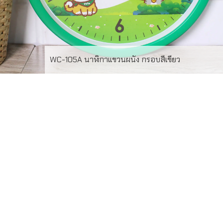
WC-105A นาฬิกาแขวนผนัง กรอบสีเขียว
WC-105A นาฬิกาแขวนผนัง กรอบสีเขียว หน้าปัดพิมพ์
offset 4สี สั่งผลิตขั้นต่ำ 100ใบ ระยะเวลาผลิต 20-30 วัน