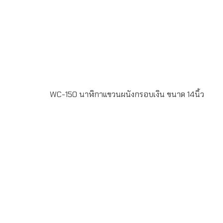
WC-150 นาฬิกาแขวนผนังกรอบเงิน ขนาด 14นิ้ว
WC-150 นาฬิกาแขวนผนังกรอบเงิน ขนาด 14นิ้ว หน้าปัด
พิมพ์Offset 4สี สั่งผลิตขั้นต่ำ 100 เรือน ระยะเวลาผลิต 20-
30 วัน