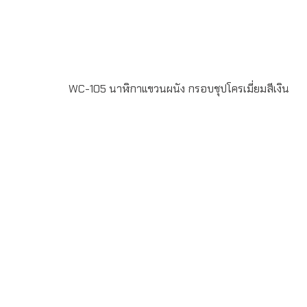
WC-105 นาฬิกาแขวนผนัง กรอบชุปโครเมี่ยมสีเงิน
WC-105 นาฬิกาแขวนผนัง กรอบชุปโครเมี่ยมสีเงิน หน้าปัด
พิมพ์ Offset 4สี สั่งผลิตขั้นต่ำ 100ใบ ระยะเวลาผลิต 20-30
วัน