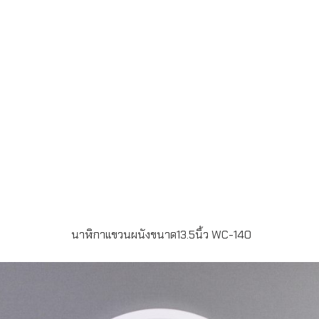
15-20 วัน- ส่งฟรี กรุงเทพฯ และปริมลฑลLINE ChatID :
@grandpremiumSeller supportTel : 082 700 7432-
3Send E-mailinfo@grand-premium.comผลงานการผลิต
นาฬิกาบางส่วน
นาฬิกาแขวนผนังขนาด13.5นิ้ว WC-140
รายละเอียดสินค้า – นาฬิกาแขวนผนัง ขนาด 13.5 นิ้ว – บาน
กระจก – กรอบสีแดง – หน้าปัด Silk Screen 2สี – บรรจุ
กล่องลูกฟูก 1:1 – ขั้นต่ำในการผลิต 100 เรือน – ระยะเวลาใน