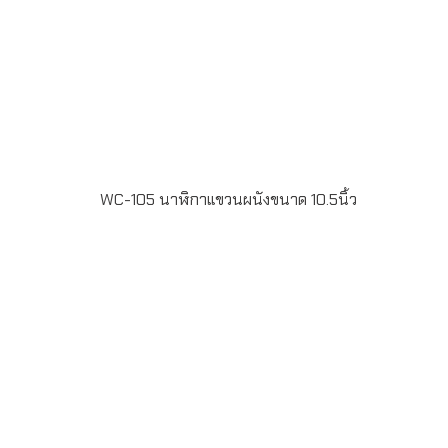
WC-105 นาฬิกาแขวนผนังขนาด 10.5นิ้ว
WC-105 นาฬิกาแขวนผนังขนาด 10.5นิ้ว พิมพ์หน้าปัด
Offset 4สี กรอบสีเงิน สั่งผลิตขั้นต่ำ 100เรือน ระยะเวลาผลิต
20-30วัน