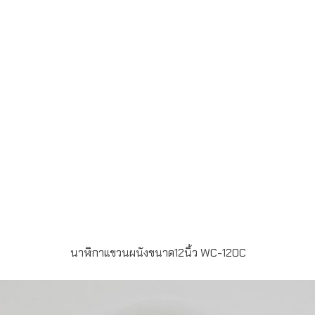
ลูกฟูก 1:1 – ขั้นต่ำในการผลิต 100 เรือน – ระยะเวลาในการ
ผลิต 15-20 วัน – ส่งฟรี กรุงเทพฯ และปริมลฑลLINE ChatID :
@grandpremiumSeller supportTel : 082 700 7432-
3Send E-mailinfo@grand-premium.com
นาฬิกาแขวนผนังขนาด12นิ้ว WC-120C
รายละเอียดสินค้า – นาฬิกาแขวนผนัง ขนาด 12 นิ้ว – บาน
กระจก – กรอบสีขาว – หน้าปัด Silk Screen 3 สี – บรรจุ