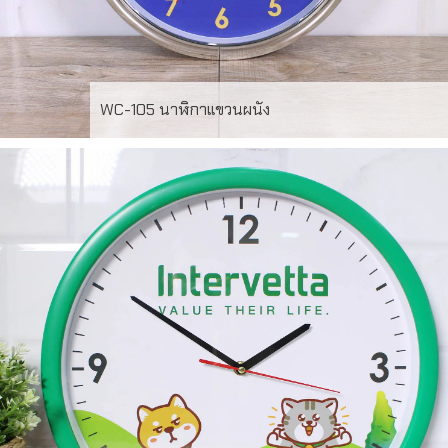
WC-105 นาฬิกาแขวนผนัง
WC-105 นาฬิกาแขวนผนัง กรอบชุปโครเมี่ยมสีเงิน หน้าปัด
พิมพ์ Offset 4สี สั่งผลิตขั้นต่ำ 100ใบ ระยะเวลาผลิต 20-30
วัน