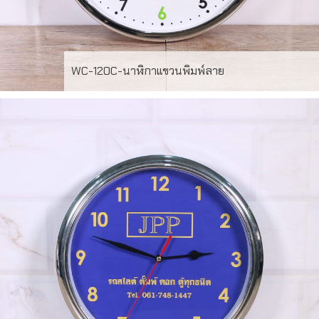
WC-120C-นาฬิกาแขวนพิมพ์ลาย
WC-120C นาฬิกาแขวนผนัง กรอบเงิน หน้าปัด Offset 4สี สั่ง
ผลิตขั้นต่ำ 100 เรือน ระยะเวลาผลิต 20-30วัน