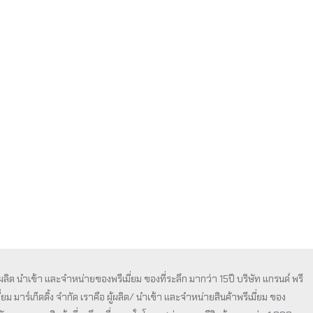
ก
ะห์
ู้ผลิต นำเข้า และจำหน่ายของพรีเมี่ยม ของที่ระลึก มากว่า 15ปี บริษัท แกรนด์ พรี
ี่ยม มาร์เก็ตติ้ง จำกัด เราคือ ผู้ผลิต/ นำเข้า และจำหน่ายสินค้าพรีเมี่ยม ของ