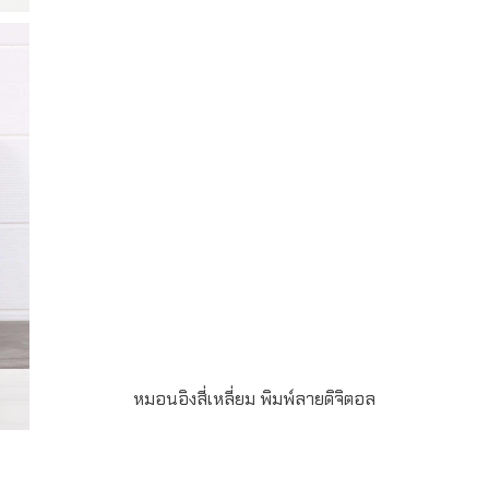
หมอนผ้าห่ม แยกชิ้น พร้อมพิมพ์ลายเต็มใบ ผ้าห่ม
นาโน นุ่ม ห่มสบาย สั่งผลิตขั้นต่ำเพียง 100 ใบ รับ
ผลิตของพรีเมี่ยมคุณภาพสูง ด้วยทีมงานมืออาชีพ
โรงงานจริง ครบจบในที่เดียว
หมอนอิงสี่เหลี่ยม พิมพ์ลายดิจิตอล
ลิต
หมอนอิงผ้าไมโคร พิมพ์ลายดิจิตอล ซับลิเมชั่น สั่ง
ผลิตขั้นต่ำ 100 ใบ ระยะเวลา ผลิต 20-30 ใบ สั่ง