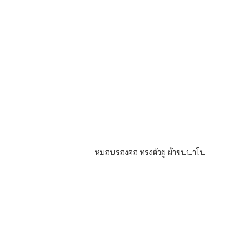
หมอนรองคอ ทรงตัวยู ผ้าขนนาโน
ผลงานผลิตหมอนรองคอ ทรงตัวยู ผ้าขนนาโน ปั
โลโก้ 2 ตำแหน่ง ด้านในใส่ใยสังเคราะห์
โพลีเอสเตอร์ แพ็คถุง 1:1 ขั้นต่ำในการสั่ง 100 ใบ
ระยะเวลาผลิต 30 วัน