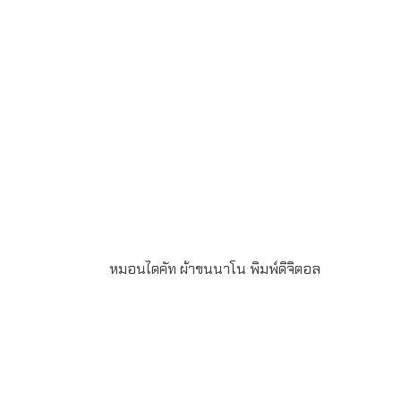
ผลิตหมอนกับเรา ราคาโรงงานตัวจริง
หมอนไดคัท ผ้าขนนาโน พิมพ์ดิจิตอล
ก
หมอนไดคัท ผ้าขนนาโน พิมพ์ดิจิตอล 2ด้าน สั่งผลิต
ขั้นต่ำ 100ใบ ระยะเวลาผลิต 20-25วัน