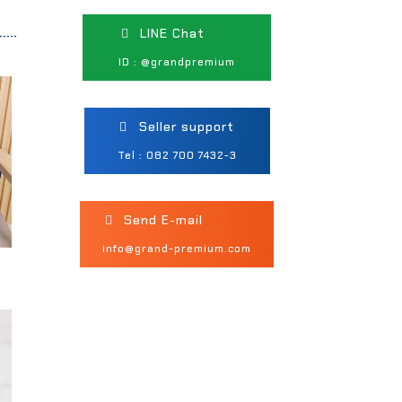
LINE Chat
ID : @grandpremium
Seller support
Tel : 082 700 7432-3
Send E-mail
info@grand-premium.com