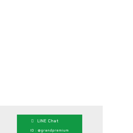
LINE Chat
ID : @grandpremium