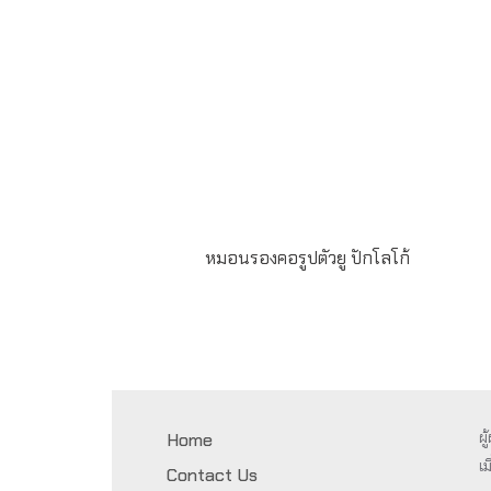
หมอนรองคอรูปตัวยู ปักโลโก้
ผลงานผลิตหมอนรองคอ ทรงตัวยู ผ้าขนนาโน ปั
โลโก้ 1 ตำแหน่ง ติดtagโลโก้ ด้านในใส่ใยสังเครา
โพลีเอสเตอร์ แพ็คถุง 1:1 ขั้นต่ำในการสั่ง 100 ใบ
ระยะเวลาผลิต 30 วัน
ผ
Home
เม
Contact Us