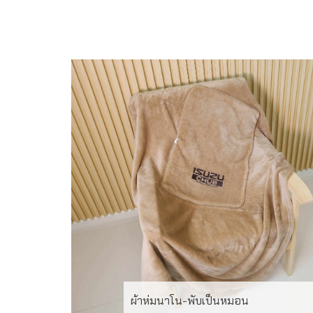
ผ้าห่มนาโน-พับเป็นหมอน