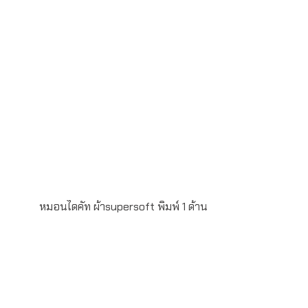
หมอนไดคัท ผ้าsupersoft พิมพ์ 1 ด้าน
หมอนไดคัท ผ้าsupersoft พิมพ์ 1 ด้าน ขนาด 13นิ้ว
x 13นิ้ว สั่งผลิตขั้นต่ำ 100ใบ ระยะเวลาผลิต 20-
25วัน