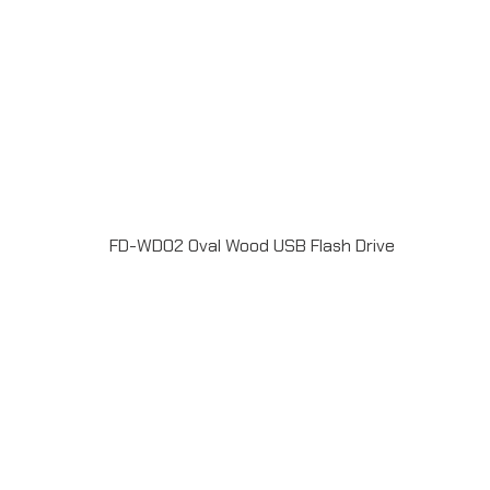
FD-WD02 Oval Wood USB Flash Drive
แฟลชไดร์ฟไม้ USB 2.0 / 3.0 ความจุ 2-64GB Laser
engrave / Full color print logoระยะเวลาผลิต 7-20วันรับ
ประกัน 5 ปีLINE ChatID : @grandpremiumSeller
supportTel : 082 700 7432-3Send E-mailinfo@grand-
premium.comผลงานการผลิต แฟลชไดร์ฟ