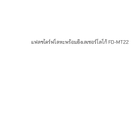
แฟลชไดร์ฟโลหะพร้อมยิงเลเซอร์โลโก้ FD-MT22
Material : Metal USB 2.0 ความจุ 2-64GB Laser
engrave ระยะเวลาผลิต 7-20วัน รับประกัน 5 ปีLINE ChatID
: @grandpremiumSeller supportTel : 082 700 7432-
3Send E-mailinfo@grand-premium.comผลงานการผลิต
แฟลชไดร์ฟ