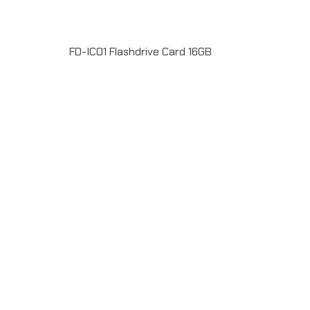
FD-IC01 Flashdrive Card 16GB
FD-IC01 Flashdrive Card 16GB พร้อมพิมพ์ลายไม่จำกัด
สีหน้า-หลัง มีบริการลงข้อมูล สั่งผลิตขั้นต่ำ 50 ชิ้น รับประกัน
ชิพ 5ปี ระยะเวลาผลิต 7-20วัน