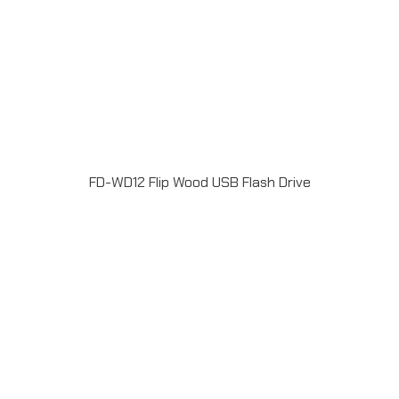
FD-WD12 Flip Wood USB Flash Drive
แฟลชไดร์ฟไม้ USB 2.0 / 3.0 ความจุ 2-64GB Laser
engrave / Full color print logoระยะเวลาผลิต 7-20วันรับ
ประกัน 5 ปีLINE ChatID : @grandpremiumSeller
supportTel : 082 700 7432-3Send E-mailinfo@grand-
premium.comผลงานการผลิต แฟลชไดร์ฟ