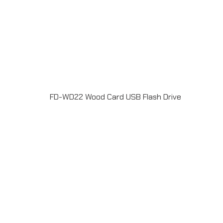
FD-WD22 Wood Card USB Flash Drive
แฟลชไดร์ฟไม้ USB 2.0 / 3.0 ความจุ 2-64GB Laser
engrave / Full color print logoระยะเวลาผลิต 7-20วันรับ
ประกัน 5 ปีLINE ChatID : @grandpremiumSeller
supportTel : 082 700 7432-3Send E-mailinfo@grand-
premium.comผลงานการผลิต แฟลชไดร์ฟ