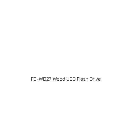
FD-WD27 Wood USB Flash Drive
แฟลชไดร์ฟไม้ USB 2.0 / 3.0 ความจุ 2-64GB Laser
engrave / Full color print logoระยะเวลาผลิต 7-20วันรับ
ประกัน 5 ปีLINE ChatID : @grandpremiumSeller
supportTel : 082 700 7432-3Send E-mailinfo@grand-
premium.comผลงานการผลิต แฟลชไดร์ฟ