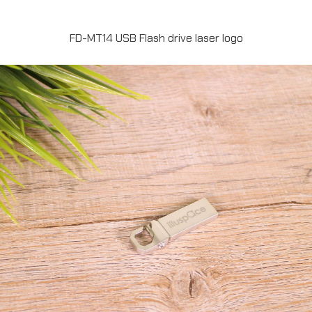
FD-MT14 USB Flash drive laser logo
Flash Drive โลหะ แบบ คลิบหนีบ USB2.0 ความจุ16 GB
พร้อมยิงเลเซอร์โลโก้ 1 ตำแหน่ง สั่งผลิตสำหรับเป็น ของพรีเมี่
ยม ของที่ระลึก