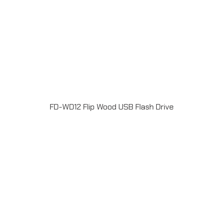
FD-WD12 Flip Wood USB Flash Drive
แฟลชไดร์ฟไม้ USB 2.0 / 3.0 ความจุ 2-64GB Laser
engrave / Full color print logoระยะเวลาผลิต 7-20วันรับ
ประกัน 5 ปีLINE ChatID : @grandpremiumSeller
supportTel : 082 700 7432-3Send E-mailinfo@grand-
premium.comผลงานการผลิต แฟลชไดร์ฟ