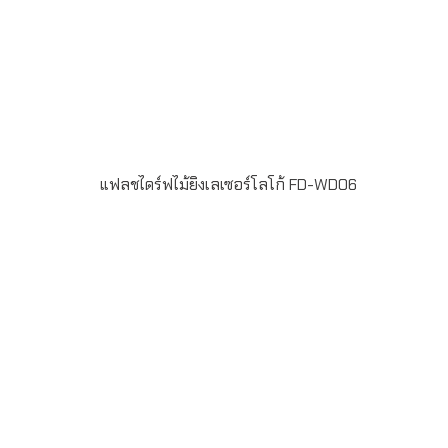
แฟลชไดร์ฟไม้ยิงเลเซอร์โลโก้ FD-WD06
Material : WoodenUSB 2.0 / 3.0 ความจุ 2-64GB Laser
engraveระยะเวลาผลิต 7-20วันรับประกัน 5 ปีLINE ChatID :
@grandpremiumSeller supportTel : 082 700 7432-
3Send E-mailinfo@grand-premium.comผลงานการผลิต
แฟลชไดร์ฟ