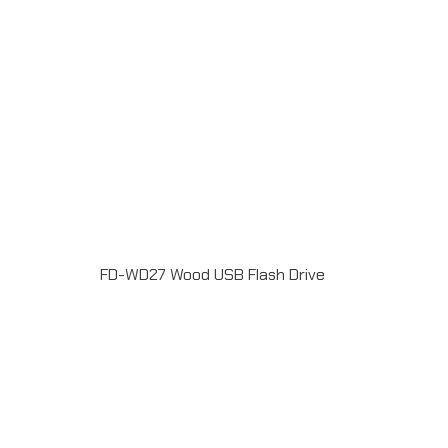
FD-WD27 Wood USB Flash Drive
แฟลชไดร์ฟไม้ USB 2.0 / 3.0 ความจุ 2-64GB Laser
engrave / Full color print logoระยะเวลาผลิต 7-20วันรับ
ประกัน 5 ปีLINE ChatID : @grandpremiumSeller
supportTel : 082 700 7432-3Send E-mailinfo@grand-
premium.comผลงานการผลิต แฟลชไดร์ฟ