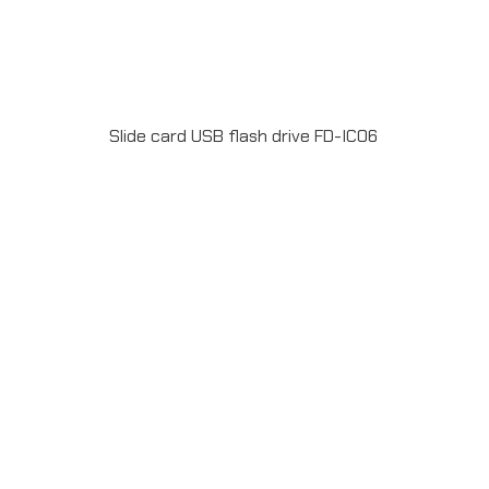
Slide card USB flash drive FD-IC06
Material : Plastic USB 2.0 ความจุ 2-64GB Full color
print 2 side ระยะเวลาผลิต 15-20วัน รับประกัน 5 ปีLINE
ChatID : @grandpremiumSeller supportTel : 082 700
7432-3Send E-mailinfo@grand-premium.comผล
งานการผลิต แฟลชไดร์ฟ