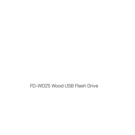
FD-WD25 Wood USB Flash Drive
แฟลชไดร์ฟไม้ USB 2.0 / 3.0 ความจุ 2-64GB Laser
engrave / Full color print logoระยะเวลาผลิต 7-20วันรับ
ประกัน 5 ปีLINE ChatID : @grandpremiumSeller
supportTel : 082 700 7432-3Send E-mailinfo@grand-
premium.comผลงานการผลิต แฟลชไดร์ฟ