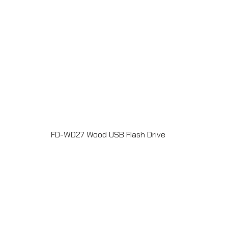
FD-WD27 Wood USB Flash Drive
แฟลชไดร์ฟไม้ USB 2.0 / 3.0 ความจุ 2-64GB Laser
engrave / Full color print logoระยะเวลาผลิต 7-20วันรับ
ประกัน 5 ปีLINE ChatID : @grandpremiumSeller
supportTel : 082 700 7432-3Send E-mailinfo@grand-
premium.comผลงานการผลิต แฟลชไดร์ฟ