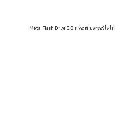
Metal Flash Drive 3.0 พร้อมยิงเลเซอร์โลโก้
Metal USB Flash Drive 3.0 พร้อมยิงเลเซอร์โลโก้ ความจุ
32GB-128GB สั่งผลิตขั้นต่ำ 50 ชิ้น รับประกันชิพ 5 ปี สั่งผลิต
สำหรับเป้น ของพรีเมี่ยม ของที่ระลึก แจกลูกค้า สามารถ pre-
load data ใส่ลงในแฟลชไดร์ฟได้เช่น catalog ข้อมูลงาน
สัมมนา เพลง วีดิโอ เป็นต้น