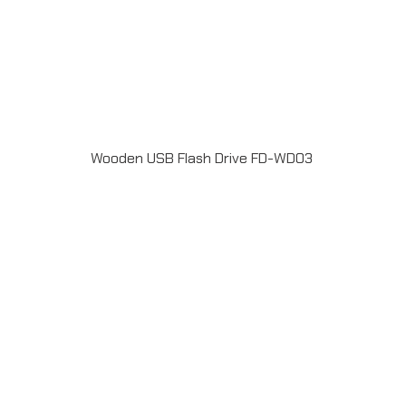
Wooden USB Flash Drive FD-WD03
Material : WoodUSB 2.0 / 3.0 ความจุ 2-64GB Laser
engraveระยะเวลาผลิต 7-20วันรับประกัน 5 ปีLINE ChatID :
@grandpremiumSeller supportTel : 082 700 7432-
3Send E-mailinfo@grand-premium.comผลงานการผลิต
แฟลชไดร์ฟ