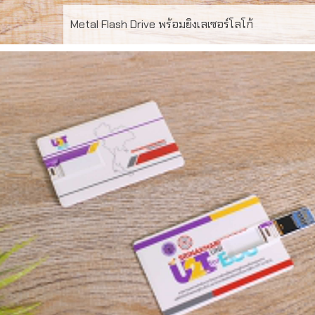
Metal Flash Drive พร้อมยิงเลเซอร์โลโก้
FD-MT29 Metal USB Flash Drive พร้อมยิงเลเซอร์โลโก้
ความจุ 16-32GB สั่งผลิตขั้นต่ำ 50 ชิ้น รับประกันชิพ 5 ปี สั่ง
ผลิตสำหรับเป็น ของพรีเมี่ยม ของที่ระลึก แจกลูกค้า สามารถ
pre-load data ใส่ลงในแฟลชไดร์ฟได้เช่น catalog ข้อมูลงาน
สัมมนา เพลง วีดิโอ เป็นต้น