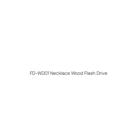
FD-WD01 Necklace Wood Flash Drive
แฟลชไดร์ฟไม้ USB 2.0 / 3.0 ความจุ 2-64GB Laser
engrave / Full color print logoระยะเวลาผลิต 7-20วันรับ
ประกัน 5 ปีLINE ChatID : @grandpremiumSeller
supportTel : 082 700 7432-3Send E-mailinfo@grand-
premium.comผลงานการผลิต แฟลชไดร์ฟ