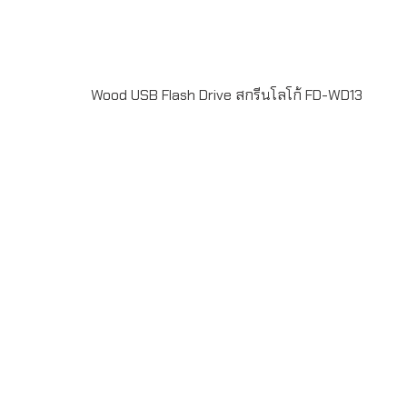
Wood USB Flash Drive สกรีนโลโก้ FD-WD13
Wood USB Flash Drive FD-WD13ผลงานผลิต แฟลชไดร์ฟ
ไม้ Wood USB Flash Drive พร้อมพิมพ์โลโก้ไม่จำกัดสี ด้วย
เครื่องพิมพ์ UV Digital Printing สั่งผลิตขั้นต่ำ 50 ชิ้น ระยะ
เวลาผลิต 7-20 วัน รับประกันชิพ 5 ปี LINE ChatID :
@grandpremiumSeller supportTel : 082 700 7432-
3Send E-mailinfo@grand-premium.comผลงานการผลิต
แฟลชไดร์ฟบางส่วน