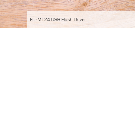
FD-MT24 USB Flash Drive
Metal USB Flash Drive FD-MT24 แฟลชไดร์ฟ พร้อมยิง
เลเซอร์โลโก้ USB 2.0 ความจุ 16 GB รับประกัน 5 ปี