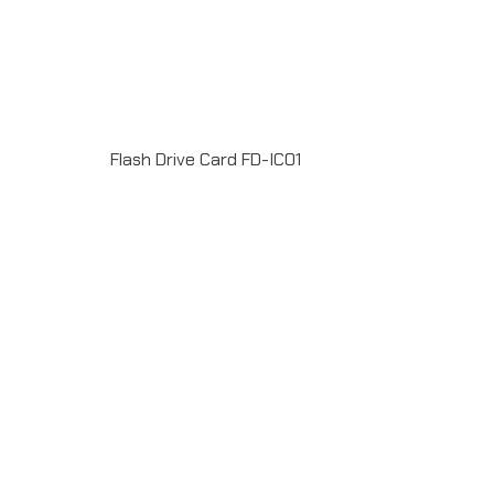
Flash Drive Card FD-IC01
Material : PlasticUSB 2.0 / 3.0 ความจุ 2-64GB Full
color print 2 sideระยะเวลาผลิต 7-20วันรับประกัน 5
ปีLINE ChatID : @grandpremiumSeller supportTel : 082
700 7432-3Send E-mailinfo@grand-premium.comผล
งานการผลิต แฟลชไดร์ฟ