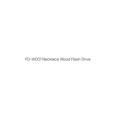
FD-WD01 Necklace Wood Flash Drive
แฟลชไดร์ฟไม้ USB 2.0 / 3.0 ความจุ 2-64GB Laser
engrave / Full color print logoระยะเวลาผลิต 7-20วันรับ
ประกัน 5 ปีLINE ChatID : @grandpremiumSeller
supportTel : 082 700 7432-3Send E-mailinfo@grand-
premium.comผลงานการผลิต แฟลชไดร์ฟ