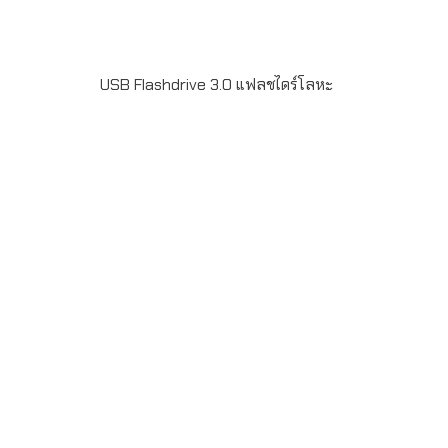
USB Flashdrive 3.0 แฟลชไดร์โลหะ
Metal USB Flash Drive รุ่น FD-MT24S เป็น USB 3.0 มี
ขนาด 32GB-128GB ฟรียิงเลเซอร์โลโก้ สำหรับเป็นของที่
ระลึก แจกลูกค้า ของที่ระลึกงานสัมมนา ใส่ข้อมูล pre load
data ได้ สั่งผลิตขั้นต่ำ 50 ชิ้น รับประกันชิพ 5ปี