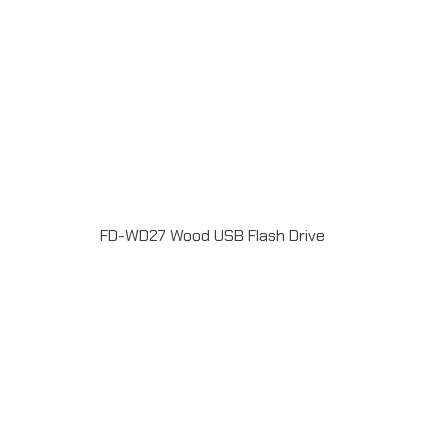
FD-WD27 Wood USB Flash Drive
แฟลชไดร์ฟไม้ USB 2.0 / 3.0 ความจุ 2-64GB Laser
engrave / Full color print logoระยะเวลาผลิต 7-20วันรับ
ประกัน 5 ปีLINE ChatID : @grandpremiumSeller
supportTel : 082 700 7432-3Send E-mailinfo@grand-
premium.comผลงานการผลิต แฟลชไดร์ฟ