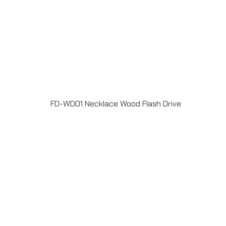
FD-WD01 Necklace Wood Flash Drive
แฟลชไดร์ฟไม้ USB 2.0 / 3.0 ความจุ 2-64GB Laser
engrave / Full color print logoระยะเวลาผลิต 7-20วันรับ
ประกัน 5 ปีLINE ChatID : @grandpremiumSeller
supportTel : 082 700 7432-3Send E-mailinfo@grand-
premium.comผลงานการผลิต แฟลชไดร์ฟ