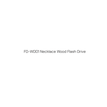
FD-WD01 Necklace Wood Flash Drive
แฟลชไดร์ฟไม้ USB 2.0 / 3.0 ความจุ 2-64GB Laser
engrave / Full color print logoระยะเวลาผลิต 7-20วันรับ
ประกัน 5 ปีLINE ChatID : @grandpremiumSeller
supportTel : 082 700 7432-3Send E-mailinfo@grand-
premium.comผลงานการผลิต แฟลชไดร์ฟ