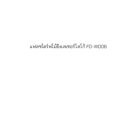
แฟลชไดร์ฟไม้ยิงเลเซอร์โลโก้ FD-WD06
Material : WoodenUSB 2.0 / 3.0 ความจุ 2-64GB Laser
engraveระยะเวลาผลิต 7-20วันรับประกัน 5 ปีLINE ChatID :
@grandpremiumSeller supportTel : 082 700 7432-
3Send E-mailinfo@grand-premium.comผลงานการผลิต
แฟลชไดร์ฟ