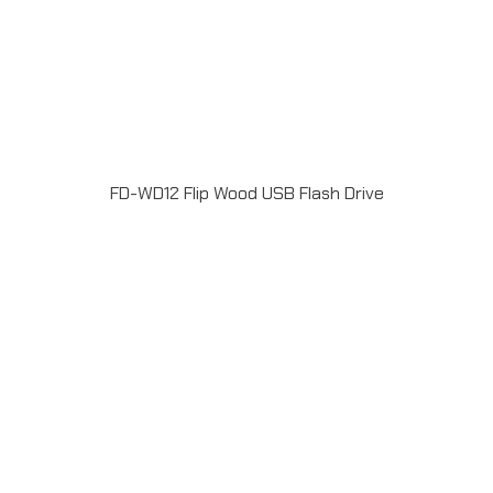
FD-WD12 Flip Wood USB Flash Drive
แฟลชไดร์ฟไม้ USB 2.0 / 3.0 ความจุ 2-64GB Laser
engrave / Full color print logoระยะเวลาผลิต 7-20วันรับ
ประกัน 5 ปีLINE ChatID : @grandpremiumSeller
supportTel : 082 700 7432-3Send E-mailinfo@grand-
premium.comผลงานการผลิต แฟลชไดร์ฟ