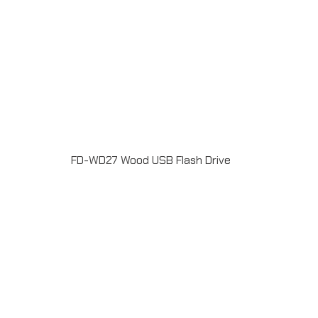
FD-WD27 Wood USB Flash Drive
แฟลชไดร์ฟไม้ USB 2.0 / 3.0 ความจุ 2-64GB Laser
engrave / Full color print logoระยะเวลาผลิต 7-20วันรับ
ประกัน 5 ปีLINE ChatID : @grandpremiumSeller
supportTel : 082 700 7432-3Send E-mailinfo@grand-
premium.comผลงานการผลิต แฟลชไดร์ฟ