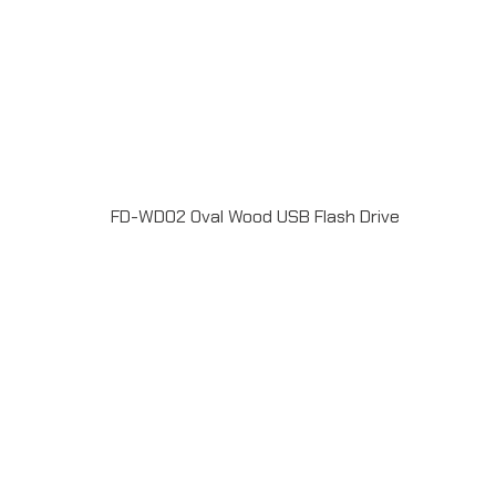
FD-WD02 Oval Wood USB Flash Drive
แฟลชไดร์ฟไม้ USB 2.0 / 3.0 ความจุ 2-64GB Laser
engrave / Full color print logoระยะเวลาผลิต 7-20วันรับ
ประกัน 5 ปีLINE ChatID : @grandpremiumSeller
supportTel : 082 700 7432-3Send E-mailinfo@grand-
premium.comผลงานการผลิต แฟลชไดร์ฟ