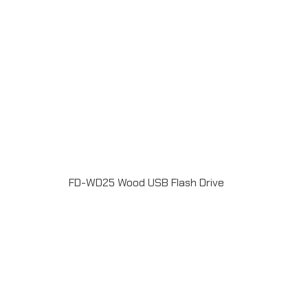
FD-WD25 Wood USB Flash Drive
แฟลชไดร์ฟไม้ USB 2.0 / 3.0 ความจุ 2-64GB Laser
engrave / Full color print logoระยะเวลาผลิต 7-20วันรับ
ประกัน 5 ปีLINE ChatID : @grandpremiumSeller
supportTel : 082 700 7432-3Send E-mailinfo@grand-
premium.comผลงานการผลิต แฟลชไดร์ฟ