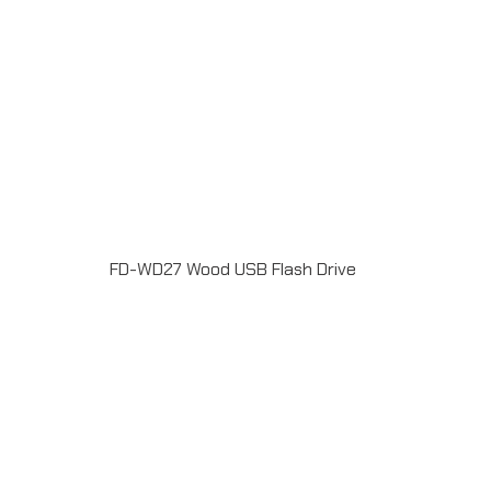
FD-WD27 Wood USB Flash Drive
แฟลชไดร์ฟไม้ USB 2.0 / 3.0 ความจุ 2-64GB Laser
engrave / Full color print logoระยะเวลาผลิต 7-20วันรับ
ประกัน 5 ปีLINE ChatID : @grandpremiumSeller
supportTel : 082 700 7432-3Send E-mailinfo@grand-
premium.comผลงานการผลิต แฟลชไดร์ฟ