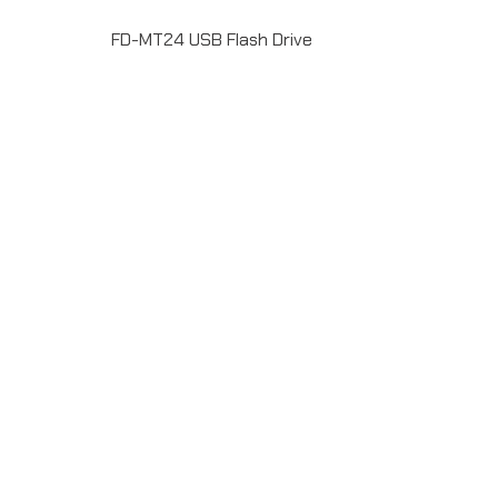
FD-MT24 USB Flash Drive
Metal USB Flash Drive FD-MT24 แฟลชไดร์ฟ พร้อมยิง
เลเซอร์โลโก้ USB 2.0 ความจุ 16 GB รับประกัน 5 ปี