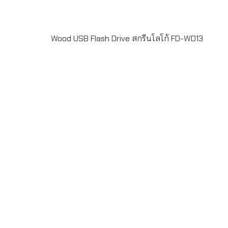
Wood USB Flash Drive สกรีนโลโก้ FD-WD13
Wood USB Flash Drive FD-WD13ผลงานผลิต แฟลชไดร์ฟ
ไม้ Wood USB Flash Drive พร้อมพิมพ์โลโก้ไม่จำกัดสี ด้วย
เครื่องพิมพ์ UV Digital Printing สั่งผลิตขั้นต่ำ 50 ชิ้น ระยะ
เวลาผลิต 7-20 วัน รับประกันชิพ 5 ปี LINE ChatID :
@grandpremiumSeller supportTel : 082 700 7432-
3Send E-mailinfo@grand-premium.comผลงานการผลิต
แฟลชไดร์ฟบางส่วน