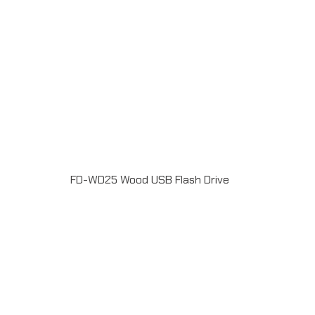
FD-WD25 Wood USB Flash Drive
แฟลชไดร์ฟไม้ USB 2.0 / 3.0 ความจุ 2-64GB Laser
engrave / Full color print logoระยะเวลาผลิต 7-20วันรับ
ประกัน 5 ปีLINE ChatID : @grandpremiumSeller
supportTel : 082 700 7432-3Send E-mailinfo@grand-
premium.comผลงานการผลิต แฟลชไดร์ฟ