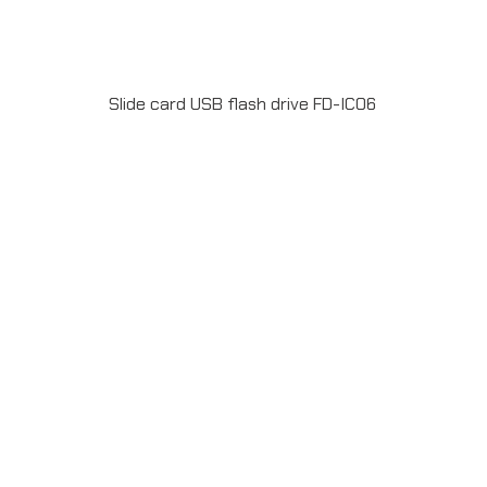
Slide card USB flash drive FD-IC06
Material : Plastic USB 2.0 ความจุ 2-64GB Full color
print 2 side ระยะเวลาผลิต 15-20วัน รับประกัน 5 ปีLINE
ChatID : @grandpremiumSeller supportTel : 082 700
7432-3Send E-mailinfo@grand-premium.comผล
งานการผลิต แฟลชไดร์ฟ