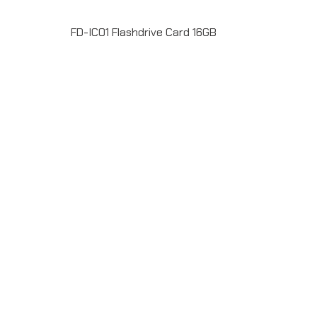
FD-IC01 Flashdrive Card 16GB
FD-IC01 Flashdrive Card 16GB พร้อมพิมพ์ลายไม่จำกัด
สีหน้า-หลัง มีบริการลงข้อมูล สั่งผลิตขั้นต่ำ 50 ชิ้น รับประกัน
ชิพ 5ปี ระยะเวลาผลิต 7-20วัน