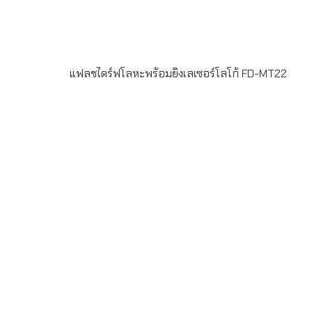
แฟลชไดร์ฟโลหะพร้อมยิงเลเซอร์โลโก้ FD-MT22
Material : Metal USB 2.0 ความจุ 2-64GB Laser
engrave ระยะเวลาผลิต 7-20วัน รับประกัน 5 ปีLINE ChatID
: @grandpremiumSeller supportTel : 082 700 7432-
3Send E-mailinfo@grand-premium.comผลงานการผลิต
แฟลชไดร์ฟ