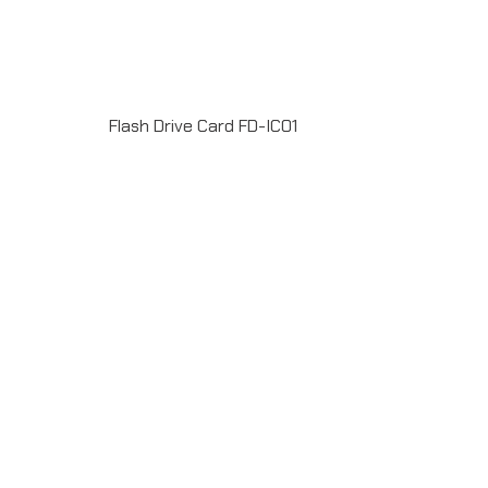
Flash Drive Card FD-IC01
Material : PlasticUSB 2.0 / 3.0 ความจุ 2-64GB Full
color print 2 sideระยะเวลาผลิต 7-20วันรับประกัน 5
ปีLINE ChatID : @grandpremiumSeller supportTel : 082
700 7432-3Send E-mailinfo@grand-premium.comผล
งานการผลิต แฟลชไดร์ฟ