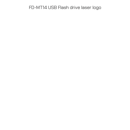
FD-MT14 USB Flash drive laser logo
Flash Drive โลหะ แบบ คลิบหนีบ USB2.0 ความจุ16 GB
พร้อมยิงเลเซอร์โลโก้ 1 ตำแหน่ง สั่งผลิตสำหรับเป็น ของพรีเมี่
ยม ของที่ระลึก