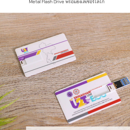
Metal Flash Drive พร้อมยิงเลเซอร์โลโก้
FD-MT29 Metal USB Flash Drive พร้อมยิงเลเซอร์โลโก้
ความจุ 16-32GB สั่งผลิตขั้นต่ำ 50 ชิ้น รับประกันชิพ 5 ปี สั่ง
ผลิตสำหรับเป็น ของพรีเมี่ยม ของที่ระลึก แจกลูกค้า สามารถ
pre-load data ใส่ลงในแฟลชไดร์ฟได้เช่น catalog ข้อมูลงาน
สัมมนา เพลง วีดิโอ เป็นต้น