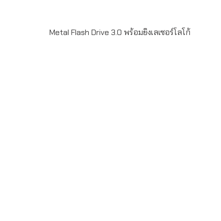
Metal Flash Drive 3.0 พร้อมยิงเลเซอร์โลโก้
Metal USB Flash Drive 3.0 พร้อมยิงเลเซอร์โลโก้ ความจุ
32GB-128GB สั่งผลิตขั้นต่ำ 50 ชิ้น รับประกันชิพ 5 ปี สั่งผลิต
สำหรับเป้น ของพรีเมี่ยม ของที่ระลึก แจกลูกค้า สามารถ pre-
load data ใส่ลงในแฟลชไดร์ฟได้เช่น catalog ข้อมูลงาน
สัมมนา เพลง วีดิโอ เป็นต้น