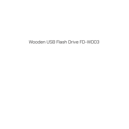
Wooden USB Flash Drive FD-WD03
Material : WoodUSB 2.0 / 3.0 ความจุ 2-64GB Laser
engraveระยะเวลาผลิต 7-20วันรับประกัน 5 ปีLINE ChatID :
@grandpremiumSeller supportTel : 082 700 7432-
3Send E-mailinfo@grand-premium.comผลงานการผลิต
แฟลชไดร์ฟ