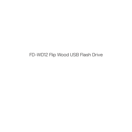
FD-WD12 Flip Wood USB Flash Drive
แฟลชไดร์ฟไม้ USB 2.0 / 3.0 ความจุ 2-64GB Laser
engrave / Full color print logoระยะเวลาผลิต 7-20วันรับ
ประกัน 5 ปีLINE ChatID : @grandpremiumSeller
supportTel : 082 700 7432-3Send E-mailinfo@grand-
premium.comผลงานการผลิต แฟลชไดร์ฟ