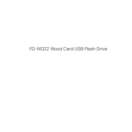
FD-WD22 Wood Card USB Flash Drive
แฟลชไดร์ฟไม้ USB 2.0 / 3.0 ความจุ 2-64GB Laser
engrave / Full color print logoระยะเวลาผลิต 7-20วันรับ
ประกัน 5 ปีLINE ChatID : @grandpremiumSeller
supportTel : 082 700 7432-3Send E-mailinfo@grand-
premium.comผลงานการผลิต แฟลชไดร์ฟ