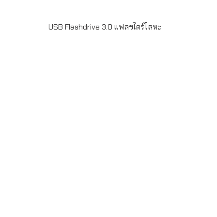
USB Flashdrive 3.0 แฟลชไดร์โลหะ
Metal USB Flash Drive รุ่น FD-MT24S เป็น USB 3.0 มี
ขนาด 32GB-128GB ฟรียิงเลเซอร์โลโก้ สำหรับเป็นของที่
ระลึก แจกลูกค้า ของที่ระลึกงานสัมมนา ใส่ข้อมูล pre load
data ได้ สั่งผลิตขั้นต่ำ 50 ชิ้น รับประกันชิพ 5ปี