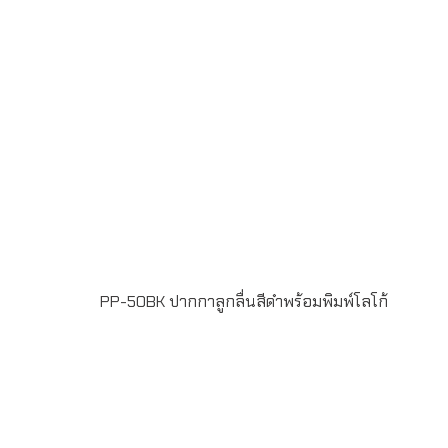
PP-50BK ปากกาลูกลื่นสีดำพร้อมพิมพ์โลโก้
ขั้นต่ำในการสั่งผลิต 100 ชิ้น ฟรีพิมพ์โลโก้ แบบ Full Color
Printing 1 ตำแหน่ง น้ำหมึกสี น้ำเงิน หัวปากกาขนาด 1
มิลลิเมตร แพ็ค 50 ด้าม/กล่อง ระยะเวลาพิมพ์โลโก้ 15-20 วัน