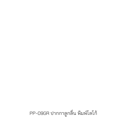
น้ำหมึกสี น้ำเงิน หัวปากกาขนาด 1 มิลลิเมตร
แพ็ค 50 ด้าม/กล่อง ระยะเวลาพิมพ์โลโก้ 15-20 วัน
PP-09GR ปากกาลูกลื่น พิมพ์โลโก้
ขั้นต่ำในการสั่งผลิต 100 ชิ้น