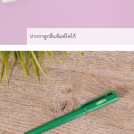
ปากกาลูกลื่นพิมพ์โลโก้
ผลงานผลิตปากกาลูกลื่นพร้อมพิมพ์โลโก้ รุ่น pp-53 สั่งผลิตขั้น
ต่ำเพียง 100 ด้าม งานพิมพ์ไม่จำกัดสี สีตรง คมชัด เคื่องพิมพ์
มาตราฐานจากญี่ปุ่น