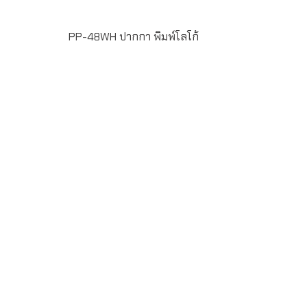
PP-48WH ปากกา พิมพ์โลโก้
ขั้นต่ำในการสั่งผลิต 100 ชิ้น ฟรีพิมพ์โลโก้ แบบ Full Color
Printing 1 ตำแหน่ง น้ำหมึกสี น้ำเงิน หัวปากกาขนาด 1
มิลลิเมตร แพ็ค 50 ด้าม/กล่อง ระยะเวลาพิมพ์โลโก้ 15-20 วัน