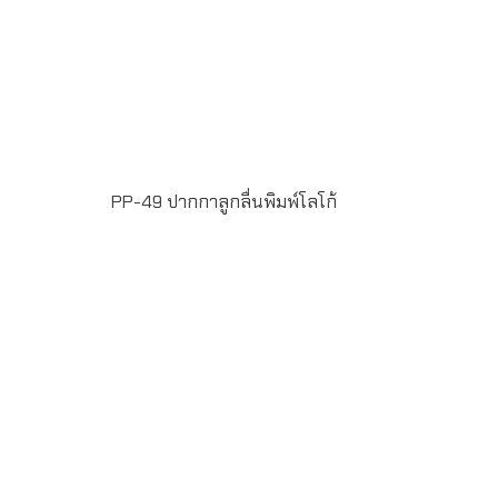
PP-49 ปากกาลูกลื่นพิมพ์โลโก้
ขั้นต่ำในการสั่งผลิต 100 ชิ้น ฟรีพิมพ์โลโก้ แบบ Full Color
Printing 1 ตำแหน่ง น้ำหมึกสี น้ำเงิน หัวปากกาขนาด 1
มิลลิเมตร แพ็ค 50 ด้าม/กล่อง ระยะเวลาพิมพ์โลโก้ 15-20 วัน