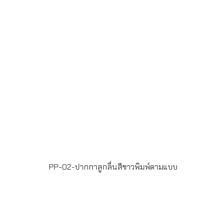
PP-02-ปากกาลูกลื่นสีขาวพิมพ์ตามแบบ
ขั้นต่ำในการสั่งผลิต 100 ชิ้น ฟรีพิมพ์โลโก้ แบบ Full Color
Printing 1 ตำแหน่ง น้ำหมึกสี น้ำเงิน หัวปากกาขนาด 1
มิลลิเมตร แพ็ค 50 ด้าม/กล่อง ระยะเวลาพิมพ์โลโก้ 15-20 วัน