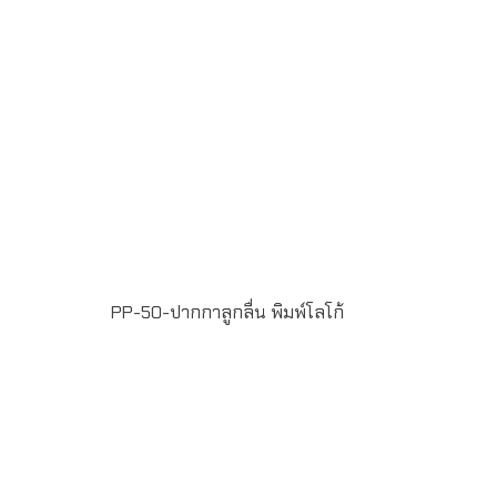
PP-50-ปากกาลูกลื่น พิมพ์โลโก้
ขั้นต่ำในการสั่งผลิต 100 ชิ้น ฟรีพิมพ์โลโก้ แบบ Full Color
Printing 1 ตำแหน่ง น้ำหมึกสี น้ำเงิน หัวปากกาขนาด 1
มิลลิเมตร แพ็ค 50 ด้าม/กล่อง ระยะเวลาพิมพ์โลโก้ 15-20 วัน