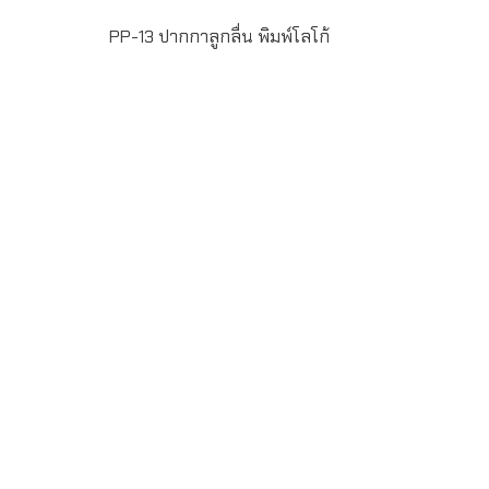
PP-13 ปากกาลูกลื่น พิมพ์โลโก้
ปากกาตัวด้ามสีขาว หัวปากกาขนาด 1มิล เขียนลื่น พิมพ์โลโก้
ไม่จำกัดสี 1 ตำแหน่ง สั่งทำขั้นต่ำ 100 ด้าม ระยะเวลาผลิต 15-
20 วัน