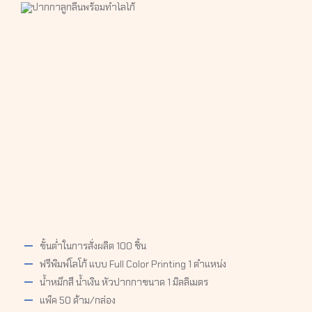
ขั้นต่ำในการสั่งผลิต 100 ชิ้น
ฟรีพิมพ์โลโก้ แบบ Full Color Printing 1 ตำแหน่ง
น้ำหมึกสี น้ำเงิน หัวปากกาขนาด 1 มิลลิเมตร
แพ็ค 50 ด้าม/กล่อง