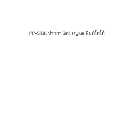
PP-51BK ปากกา 3in1 stylus พิมพ์โลโก้
หมึกปากกาสีน้ำเงิน ขนาด 1 mm. มีหัว Stylus Pen ใช้กับ
smart phone และ tablet ได้และสามารถใช้เป้นที่วาง
โทรศัพท์มือถือได้
พิมพ์โลโก้ Full Color Printing ไม่จำกัดสี ขั้นต่ำในการสั่งผลิต
100 ด้าม ระยะเวลาผลิต 7-20 วัน แพ็ค50ด้าม/กล่อง