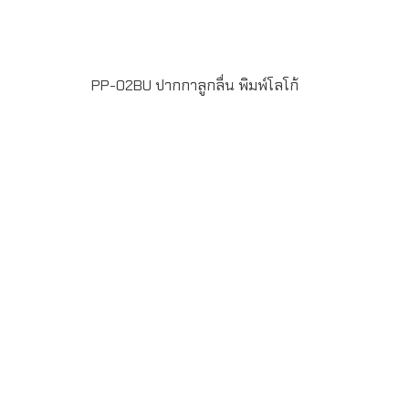
PP-02BU ปากกาลูกลื่น พิมพ์โลโก้
ขั้นต่ำในการสั่งผลิต 100 ชิ้น ฟรีพิมพ์โลโก้ แบบ Full Color
Printing 1 ตำแหน่ง น้ำหมึกสี น้ำเงิน หัวปากกาขนาด 1
มิลลิเมตร แพ็ค 50 ด้าม/กล่อง ระยะเวลาพิมพ์โลโก้ 15-20 วัน