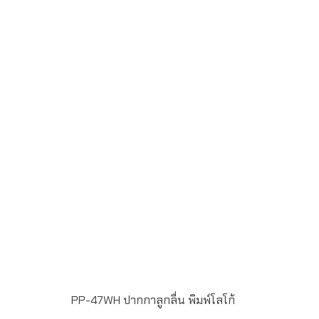
ขั้นต่ำในการสั่งผลิต 100 ชิ้น ฟรีพิมพ์โลโก้ แบบ Full Color
Printing 1 ตำแหน่ง น้ำหมึกสี น้ำเงิน หัวปากกาขนาด 1
มิลลิเมตร แพ็ค 50 ด้าม/กล่อง ระยะเวลาพิมพ์โลโก้ 15-20 วัน
PP-47WH ปากกาลูกลื่น พิมพ์โลโก้