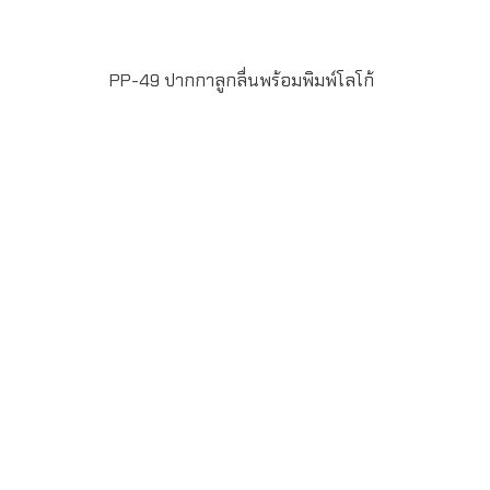
PP-49 ปากกาลูกลื่นพร้อมพิมพ์โลโก้
PP-49 ปากกาลูกลื่นพิมพ์โลโก้ หมึกปากกาสีน้ำเงิน ขนาด 1
mm. พิมพ์โลโก้ Full Color Printing ไม่จำกัดสี ขั้นต่ำในการสั่ง
ผลิต 100 ด้าม ระยะเวลาผลิต 15-20 วัน แพ็ค50ด้าม/กล่อง