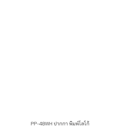
ฟรีพิมพ์โลโก้ แบบ Full Color Printing 1 ตำแหน่ง
น้ำหมึกสี น้ำเงิน หัวปากกาขนาด 1 มิลลิเมตร
แพ็ค 50 ด้าม/กล่อง ระยะเวลาพิมพ์โลโก้ 15-20 วัน
PP-48WH ปากกา พิมพ์โลโก้