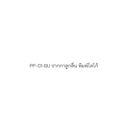
PP-01-BU ปากกาลูกลื่น พิมพ์โลโก้
ขั้นต่ำในการสั่งผลิต 100 ชิ้น ฟรีพิมพ์โลโก้ แบบ Full Color
Printing 1 ตำแหน่ง น้ำหมึกสี น้ำเงิน หัวปากกาขนาด 1
มิลลิเมตร แพ็ค 50 ด้าม/กล่อง ระยะเวลาพิมพ์โลโก้ 15-20 วัน