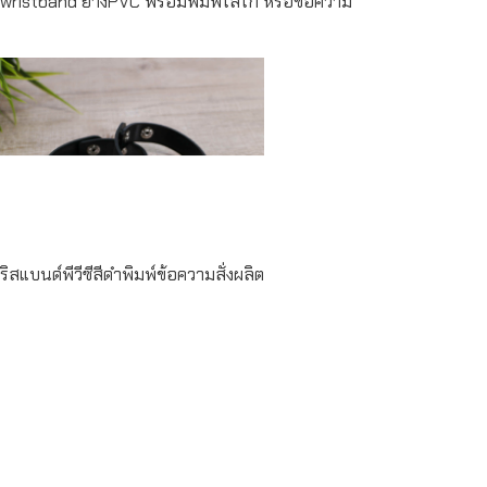
wristband ยางPVC พร้อมพิมพ์โลโก้ หรือข้อความ
Read more
ริสแบนด์พีวีซีสีดำพิมพ์ข้อความสั่งผลิต
Read more
Read more