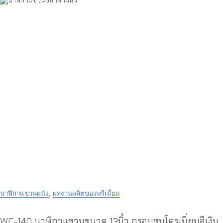
นาฬิกาแขวนผนัง
,
ผลงานผลิตของพรีเมี่ยม
WC-140 นาฬิกาแขวนขนาด 13นิ้ว กรอบชุบโครเมี่ยมสีเงิน