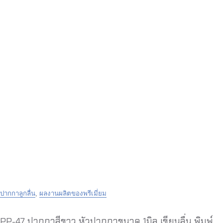
ปากกาลูกลื่น
,
ผลงานผลิตของพรีเมี่ยม
PP-47 ปากกาสีขาว หัวปากกาขนาด 1มิล เขียนลื่น พิมพ์