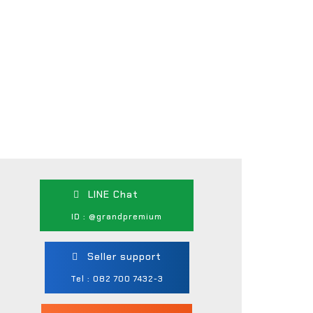
LINE Chat
ID : @grandpremium
Seller support
Tel : 082 700 7432-3