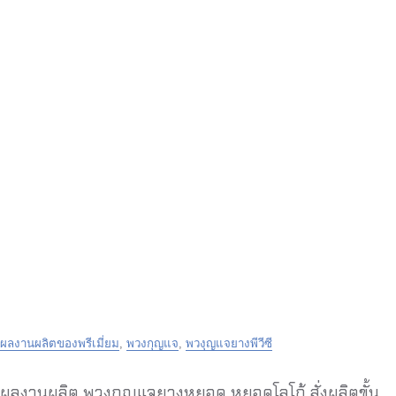
ผลงานผลิตของพรีเมี่ยม
,
พวงกุญแจ
,
พวงุญแจยางพีวีซี
ผลงานผลิต พวงกุญแจยางหยอด หยอดโลโก้ สั่งผลิตขั้น