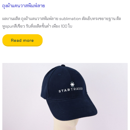
ถุงผ้าแคนวาสพิมพ์ลาย
ผลงานผลิต ถุงผ้าแคนวาสพิมพ์ลาย sublimation ตัดเย็บทรงขยายฐาน ติด
หูspunสีเขียว รับสั่งผลิตขั้นต่ำ เพียง 100 ใบ
Read more