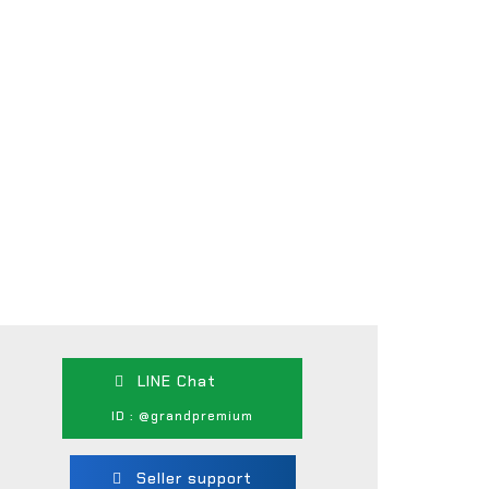
LINE Chat
ID : @grandpremium
Seller support