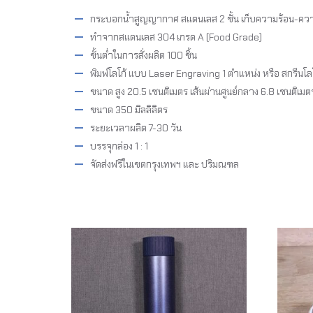
กระบอกน้ำสูญญากาศ สแตนเลส 2 ชั้น เก็บความร้อน-ควา
ทำจากสแตนเลส 304 เกรด A (Food Grade)
ขั้นต่ำในการสั่งผลิต 100 ชิ้น
พิมพ์โลโก้ แบบ Laser Engraving 1 ตำแหน่ง หรือ สกรีนโล
ขนาด สูง 20.5 เซนติเมตร เส้นผ่านศูนย์กลาง 6.8 เซนติเมต
ขนาด 350 มิลลิลิตร
ระยะเวลาผลิต 7-30 วัน
บรรจุกล่อง 1 : 1
จัดส่งฟรีในเขตกรุงเทพฯ และ ปริมณฑล