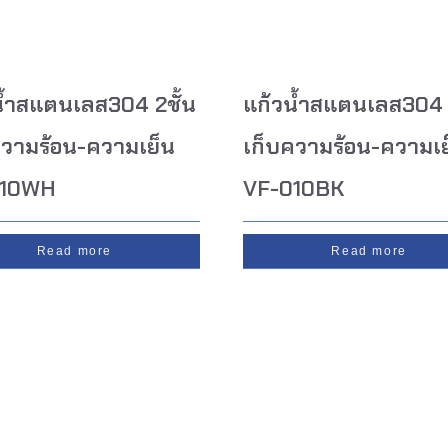
น้ำสแตนเลส304 2ชั้น
แก้วน้ำสแตนเลส304 2
ความร้อน-ความเย็น
เก็บความร้อน-ความเย
010WH
VF-010BK
Read more
Read more