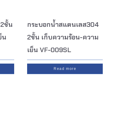
ชั้น
กระบอกน้ำสแตนเลส304
็น
2ชั้น เก็บความร้อน-ความ
เย็น VF-009SL
Read more