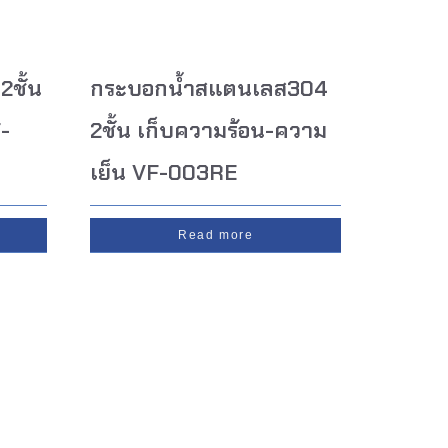
ชั้น
กระบอกน้ำสแตนเลส304
F-
2ชั้น เก็บความร้อน-ความ
เย็น VF-003RE
Read more