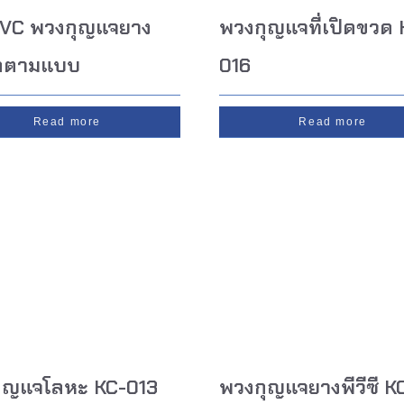
VC พวงกุญแจยาง
พวงกุญแจที่เปิดขวด 
ดตามแบบ
016
Read more
Read more
ุญแจโลหะ KC-013
พวงกุญแจยางพีวีซี K