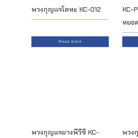
พวงกุญแจโลหะ KC-012
KC-P
หยอ
Read more
พวงกุญแจยางพีวีซี KC-
พวงก