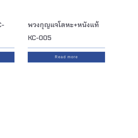
C-
พวงกุญแจโลหะ+หนังแท้
KC-005
Read more