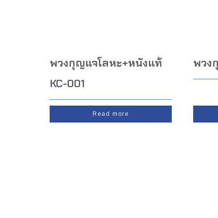
พวงกุญแจโลหะ+หนังแท้
พวงก
KC-001
Read more