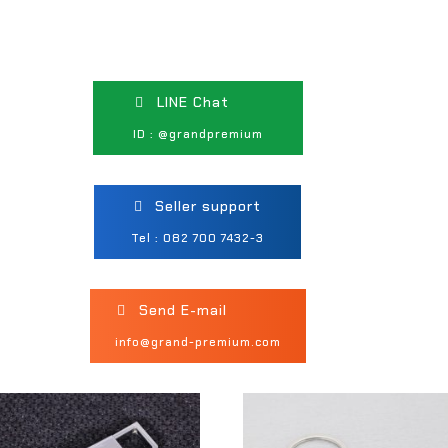
LINE Chat
ID : @grandpremium
Seller support
Tel : 082 700 7432-3
Send E-mail
info@grand-premium.com