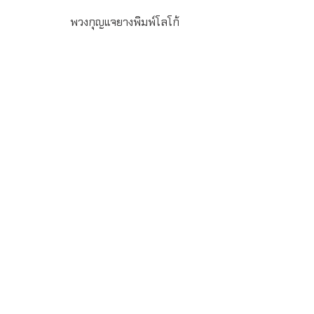
พวงกุญแจยางพิมพ์โลโก้
พวงกุญแจยางหยอด พร้อมพิมพ์โลโก้ตามแบบ สำหรับสั่งเป็น
ของพรีเมี่ยม ของที่ระลึก ของชำร่วย สั่งผลิตขั้นต่ำ 100 ชิ้น
ระยะเวลาผลิต 15-20 วัน