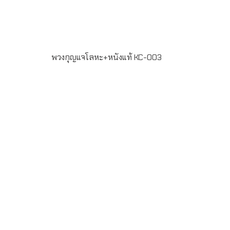
พวงกุญแจโลหะ+หนังแท้ KC-003
รายละเอียดสินค้า- พวงกุญแจทำจากโลหะ + หนังแท้- ยิง
เลเซอร์โลโก้- ขั้นต่ำในการสั่งผลิต 100 ชิ้น- ระยะเวลาในการ
ผลิต 7-20 วันLINE ChatID : @grandpremiumSeller
supportTel : 082 700 7432-3Send E-mailinfo@grand-
premium.comผลงานการผลิตพวงกุญแจ