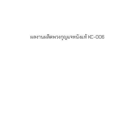
ผลงานผลิตพวงกุญแจหนังแท้ KC-006
รายละเอียดสินค้า – พวงกุญแจทำจากหนังแท้ – พิมพ์ลาย
ดิจิตอลไม่จำกัดสี – ขั้นต่ำในการสั่งผลิต 100 ชิ้น – ระยะเวลา
ในการผลิต 7-20 วัน LINE ChatID :
@grandpremiumSeller supportTel : 082 700 7432-
3Send E-mailinfo@grand-premium.comผลงานการผลิต
พวงกุญแจ