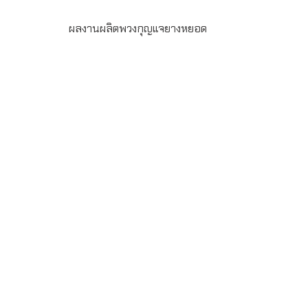
ผลงานผลิตพวงกุญแจยางหยอด
ผลงานผลิต พวงกุญแจยางหยอด ขนาด 5 x 5 ซม. หยอดโลโก้
4 สี สั่งผลิตขั้นต่ำ 500 ชิ้น ระยะเวลาผลิต 30 วัน