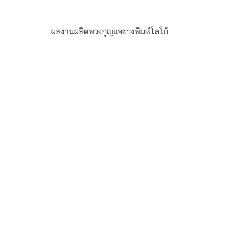
ผลงานผลิตพวงกุญแจยางพิมพ์โลโก้
พวงกุญแจยางหยอด พร้อมพิมพ์โลโก้ตามแบบ สำหรับสั่งเป็น
ของพรีเมี่ยม ของที่ระลึก ของชำร่วย สั่งผลิตขั้นต่ำ 100 ชิ้น
ระยะเวลาผลิต 15-20 วัน