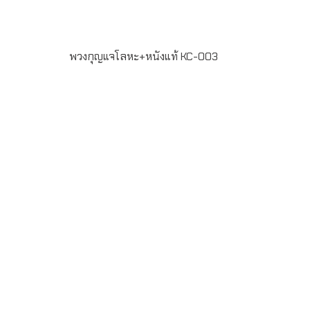
พวงกุญแจโลหะ+หนังแท้ KC-003
รายละเอียดสินค้า – พวงกุญแจทำจากโลหะ + หนังแท้สีดำ –
พร้อมยิงเลเซอร์โลโก้ และข้อความได้ – ขั้นต่ำในการสั่งผลิต
100 ชิ้น – ระยะเวลาในการผลิต 7-20 วัน LINE ChatID :
@grandpremiumSeller supportTel : 082 700 7432-
3Send E-mailinfo@grand-premium.comผลงานการผลิต
พวงกุญแจ