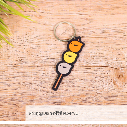
พวงกุญแจยางพีวีซี KC-PVC