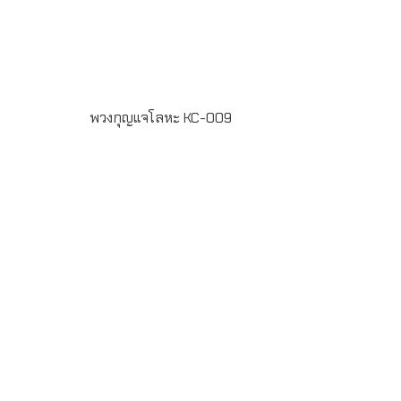
พวงกุญแจโลหะ KC-009
รายละเอียดสินค้า- พวงกุญแจทำจากโลหะ- ยิงเลเซอร์โลโก้-
ขั้นต่ำในการสั่งผลิต 100 ชิ้น- ระยะเวลาในการผลิต 7-20
วันLINE ChatID : @grandpremiumSeller supportTel :
082 700 7432-3Send E-mailinfo@grand-
premium.comผลงานการผลิตพวงกุญแจ