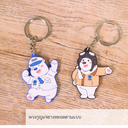
ผลงานผลิต พวงกุญแจยางหยอด หยอดโลโก้ สั่งผลิตขั้นต่ำ
300 ชิ้น ระยะเวลาผลิต 20-25 วัน
พวงกุญแจยางหยอดตามแบบ