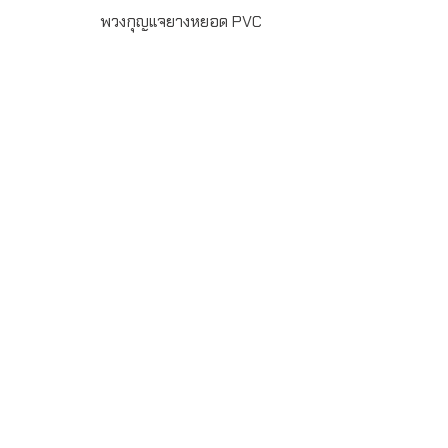
พวงกุญแจยางหยอด PVC
ผลงานผลิต พวงกุญแจยางหยอด สั่งผลิตขั้นต่ำ 300 ชิ้น ระยะ
เวลาผลิต 30 วัน