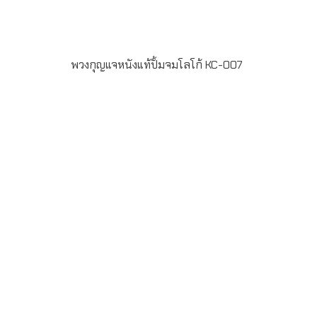
พวงกุญแจหนังแท้ปั้มจมโลโก้ KC-007
รายละเอียดสินค้า- พวงกุญแจทำจากหนังแท้- ปั้มจมโลโก้-
ขั้นต่ำในการสั่งผลิต 500 ชิ้น- ระยะเวลาในการผลิต 25
วันLINE ChatID : @grandpremiumSeller supportTel :
082 700 7432-3Send E-mailinfo@grand-
premium.comผลงานการผลิตพวงกุญแจ