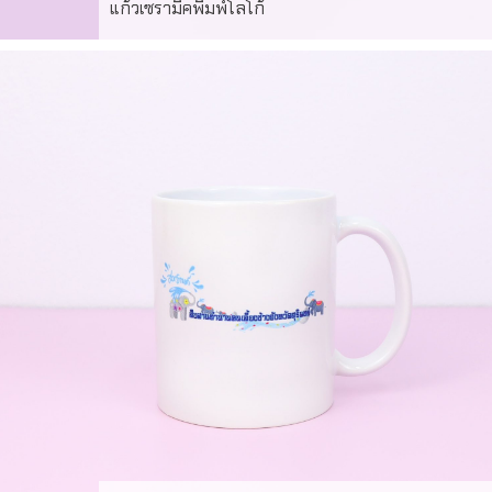
แก้วเซรามิคพิมพ์โลโก้
ผลงานผลิตแก้วเซรามิค พิมพ์โลโก้ ซับลิเมชั่น