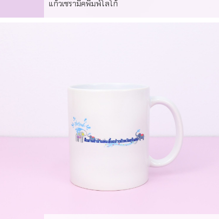
แก้วเซรามิคพิมพ์โลโก้
ผลงานผลิตแก้วเซรามิค พิมพ์โลโก้ ซับลิเมชั่น