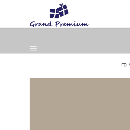
Home
Products
Gift Set
FD-M