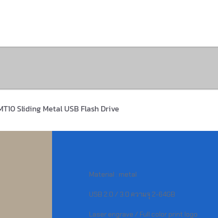
Portfolio
Contact Us
T10 Sliding Metal USB Flash Drive
Material : metal
USB 2.0 / 3.0 ความจุ 2-64GB
Laser engrave / Full color print logo