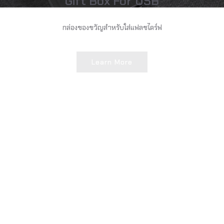
Gift Box For USB
กล่องของขวัญสำหรับใส่แฟลชไดร์ฟ
Learn More